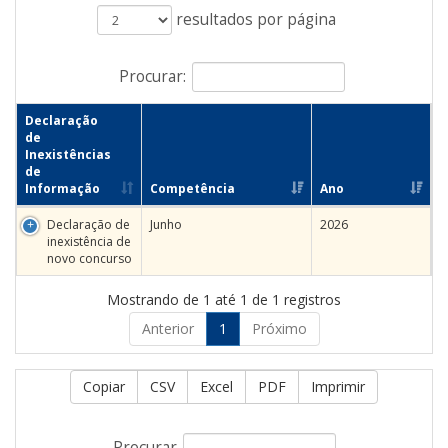
resultados por página
Procurar:
Declaração
de
Inexistências
de
Informação
Competência
Ano
Declaração de
Junho
2026
inexistência de
novo concurso
Mostrando de 1 até 1 de 1 registros
Anterior
1
Próximo
Copiar
CSV
Excel
PDF
Imprimir
Procurar