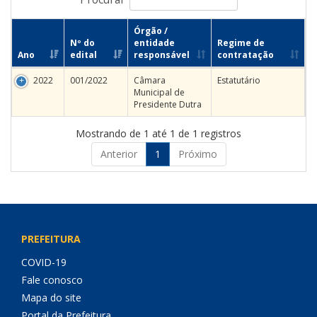
Órgão /
Nº do
entidade
Regime de
Ano
edital
responsável
contratação
2022
001/2022
Câmara
Estatutário
Municipal de
Presidente Dutra
Mostrando de 1 até 1 de 1 registros
Anterior
1
Próximo
PREFEITURA
COVID-19
Fale conosco
Mapa do site
Portal da Prefeitura