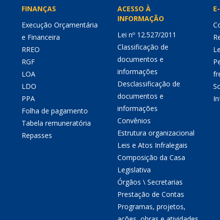
FINANÇAS
ACESSO À
E-
INFORMAÇÃO
Execução Orçamentária
Co
Lei nº 12.527/2011
e Financeira
Re
Classificação de
RREO
Le
documentos e
RGF
P
informações
LOA
fr
Desclassificação de
LDO
So
documentos e
PPA
I
informações
Folha de pagamento
Convênios
Tabela remuneratória
Estrutura organizacional
Repasses
Leis e Atos Infralegais
Composição da Casa
Legislativa
Órgãos \ Secretarias
Prestação de Contas
Programas, projetos,
ações, obras e atividades