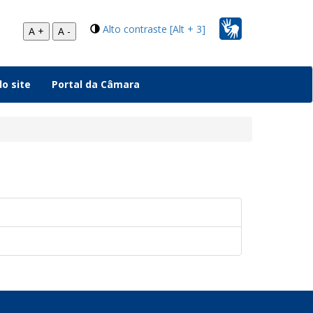
Alto contraste [Alt + 3]
A +
A -
o site
Portal da Câmara