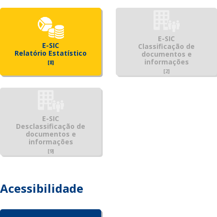
E-SIC
E-SIC
Classificação de
Relatório Estatístico
documentos e
informações
[8]
[2]
E-SIC
Desclassificação de
documentos e
informações
[9]
Acessibilidade