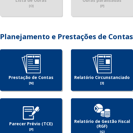
Lista de Obras
Obras paralisadas
[O]
[P]
Planejamento e Prestações de Contas
Prestação de Contas
Relatório Circunstanciado
[N]
[3]
Relatório de Gestão Fiscal
Parecer Prévio (TCE)
(RGF)
[P]
[G]