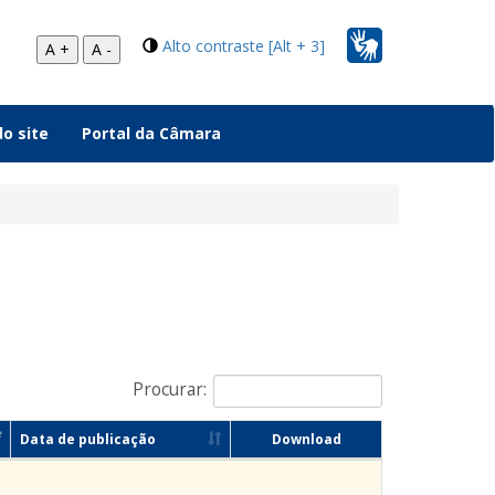
Alto contraste [Alt + 3]
A +
A -
o site
Portal da Câmara
Procurar:
Data de publicação
Download