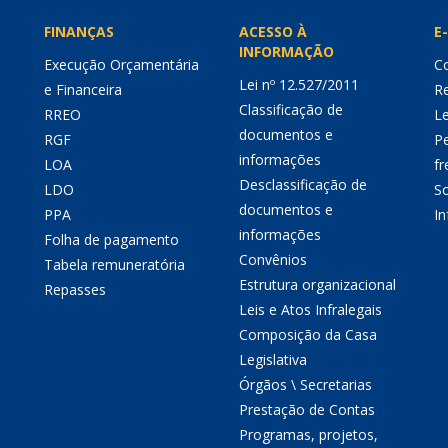
FINANÇAS
ACESSO À
E-
INFORMAÇÃO
Execução Orçamentária
Co
Lei nº 12.527/2011
e Financeira
Re
Classificação de
RREO
Le
documentos e
RGF
P
informações
LOA
fr
Desclassificação de
LDO
So
documentos e
PPA
I
informações
Folha de pagamento
Convênios
Tabela remuneratória
Estrutura organizacional
Repasses
Leis e Atos Infralegais
Composição da Casa
Legislativa
Órgãos \ Secretarias
Prestação de Contas
Programas, projetos,