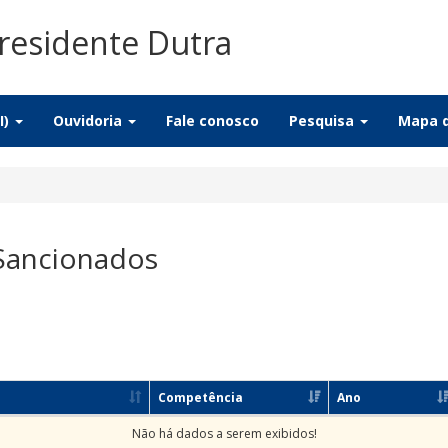
residente Dutra
I)
Ouvidoria
Fale conosco
Pesquisa
Mapa d
 Sancionados
Competência
Ano
Não há dados a serem exibidos!